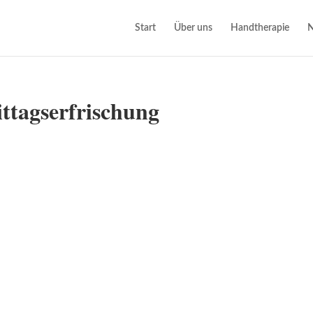
Start
Über uns
Handtherapie
N
agserfrischung